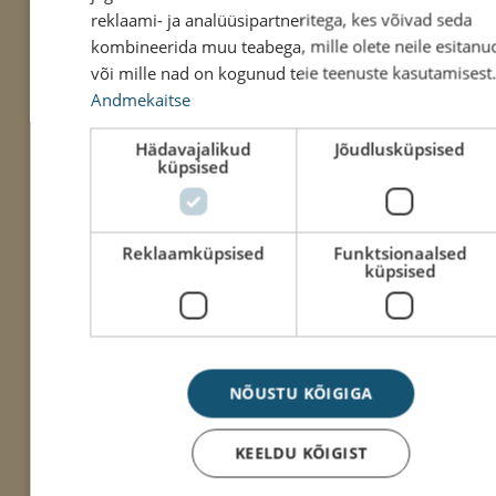
reklaami- ja analüüsipartneritega, kes võivad seda
kombineerida muu teabega, mille olete neile esitanu
või mille nad on kogunud teie teenuste kasutamisest.
Andmekaitse
Hädavajalikud
Jõudlusküpsised
küpsised
Reklaamküpsised
Funktsionaalsed
küpsised
NÕUSTU KÕIGIGA
KEELDU KÕIGIST