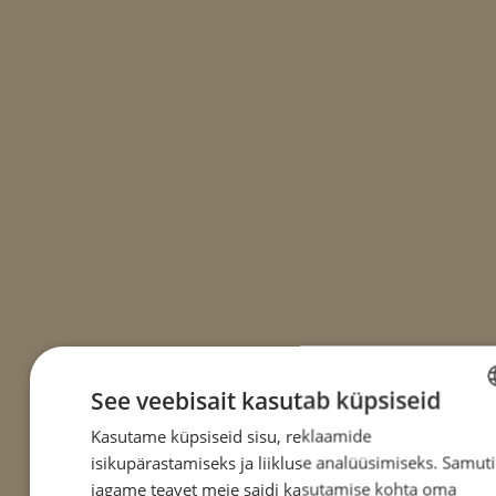
See veebisait kasutab küpsiseid
Kasutame küpsiseid sisu, reklaamide
ESTO
isikupärastamiseks ja liikluse analüüsimiseks. Samuti
ENGL
jagame teavet meie saidi kasutamise kohta oma