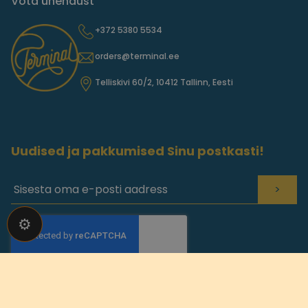
Võta ühendust
+372 5380 5534
orders@terminal.ee
Telliskivi 60/2, 10412 Tallinn, Eesti
Uudised ja pakkumised Sinu postkasti!
>
⚙