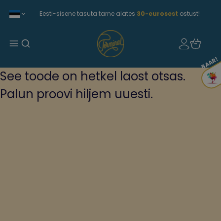
Eesti-sisene tasuta tarne alates
30-eurosest
ostust!
BAAR!
See toode on hetkel laost otsas.
Palun proovi hiljem uuesti.